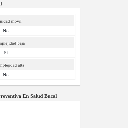
l
nidad movil
No
plejidad baja
Si
plejidad alta
No
 Preventiva En Salud Bucal