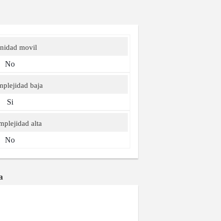
nidad movil
No
plejidad baja
Si
plejidad alta
No
a