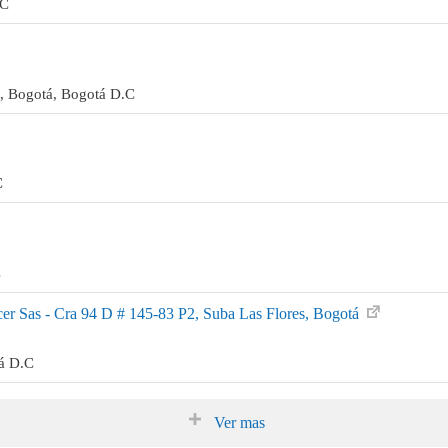
.C
4, Bogotá, Bogotá D.C
C
C
er Sas - Cra 94 D # 145-83 P2, Suba Las Flores, Bogotá
á D.C
Ver mas