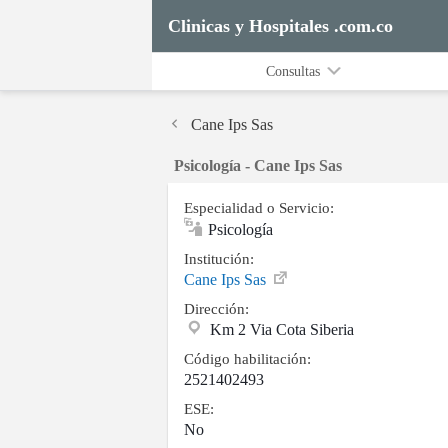
Clinicas y Hospitales .com.co
Consultas
Cane Ips Sas
Psicología - Cane Ips Sas
Especialidad o Servicio:
Psicología
Institución:
Cane Ips Sas
Dirección:
Km 2 Via Cota Siberia
Código habilitación:
2521402493
ESE:
No